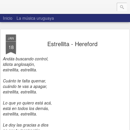
.
Inicio
La música uruguaya
JAN
Estrellita - Hereford
18
Andás buscando control,
idiota anglosajón,
estrellita, estrellita.
Cuánto te falta quemar,
cuándo te vas a apagar,
estrellita, estrellita.
Lo que yo quiero está acá,
está en todos los demás,
estrellita, estrellita.
Le doy las gracias a dios